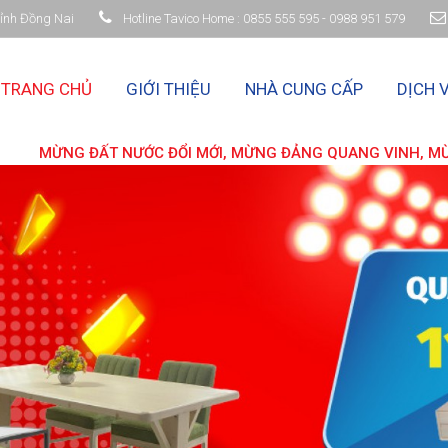
 Tỉnh Đồng Nai
Hotline Tavico Home : 0855 555 595 - 0988 951 579
TRANG CHỦ
GIỚI THIỆU
NHÀ CUNG CẤP
DỊCH 
ĐỔI MỚI, MỪNG ĐẢNG QUANG VINH, MỪNG XUÂN BÍNH NGỌ 20