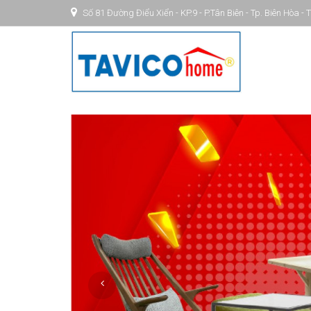
Số 81 Đường Điểu Xiển - KP.9 - P.Tân Biên - Tp. Biên Hòa -
MỪNG ĐẤT NƯỚC 