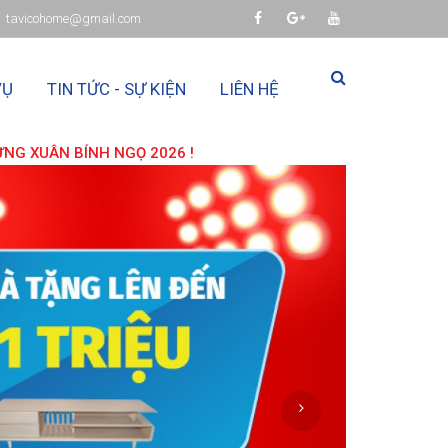
tavicohome@gmail.com
VỤ
TIN TỨC - SỰ KIỆN
LIÊN HỆ
26 !