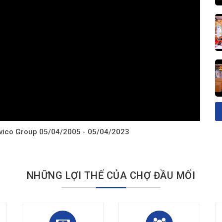
avico Group 05/04/2005 - 05/04/2023
NHỮNG LỢI THẾ CỦA CHỢ ĐẦU MỐI