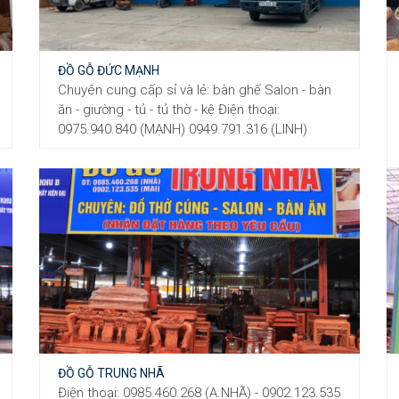
ĐỒ GỖ ĐỨC MẠNH
Chuyên cung cấp sỉ và lẻ: bàn ghế Salon - bàn
ăn - giường - tủ - tủ thờ - kệ Điện thoại:
0975.940.840 (MẠNH) 0949.791.316 (LINH)
ĐỒ GỖ TRUNG NHÃ
Điện thoại: 0985.460.268 (A.NHÃ) - 0902.123.535