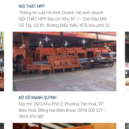
NỘI THẤT HPP
Thông tin của Hộ Kinh Doanh: Hộ kinh doanh:
NỘI THẤT HPP Địa chỉ: Khu B1.1 - Chợ Đầu Mối
Gỗ Tây, Số 81, đường Điểu Xiển, tổ 8, khu phố 22,
Phường Long Bình, Tỉnh Đồng Nai, Việt Nam
Điện thoại: 0967079767 Email:
duycuong.pham@gmail.com - Facebook: NT
HPP Người đại diện: NGÔ THI MỸ - CHỦ HỘ KINH
DOANH Vị trí gian hàng: Khu B1-1 Cổng chính
Chợ Đầu Mối Nội Thất Gỗ Tây - Tavico Hố Nai
ĐỒ GỖ MẠNH QUỲNH
Địa chỉ: 29/2 Khu Phố 2, Phường Tân Hoà, TP
Biên Hoà, Đồng Nai Điện thoại: 0918 200 327 -
0914 976 087