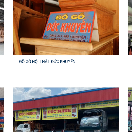
ĐỒ GỖ NỘI THẤT ĐỨC KHUYẾN