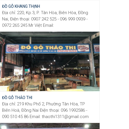
ĐỒ GỖ KHANG THỊNH
Địa chỉ: 220, Kp.3, P. Tân Hòa, Biên Hòa, Đồng
Nai, Điện thoại: 0907 242 525 - 096 999 0939 -
0972 265 245 Mr Việt Email:
ledvietanh2007@gmail.com
ĐỒ GỖ THẢO THI
Địa chỉ: 219 Khu Phố 2, Phường Tân Hòa, TP
Biên Hoà, Đồng Nai Điện thoại: 096 1992586‬ -
090 510 45 86 Email: thaothi1311@gmail.com