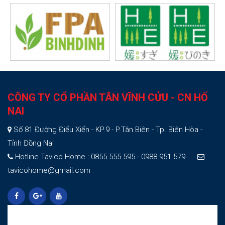
CÔNG TY CỔ PHẦN TÂN VĨNH CỬU - CN HỐ
NAI
Số 81 Đường Điểu Xiển - KP.9 - P.Tân Biên - Tp. Biên Hòa -
Tỉnh Đồng Nai
Hotline Tavico Home : 0855 555 595 - 0988 951 579
tavicohome@gmail.com