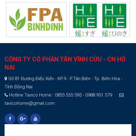
CÔNG TY CỔ PHẦN TÂN VĨNH CỬU - CN HỐ
NAI
Số 81 Đường Điểu Xiển - KP.9 - P.Tân Biên - Tp. Biên Hòa -
Tỉnh Đồng Nai
Hotline Tavico Home : 0855 555 595 - 0988 951 579
tavicohome@gmail.com