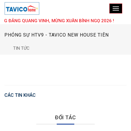
NG ĐẢNG QUANG VINH, MỪNG XUÂN BÍNH NGỌ 2026 !
PHÓNG SỰ HTV9 - TAVICO NEW HOUSE TIÊN
PHONG LĨNH VỰC NHÀ GỖ CÔNG NGHIỆP LẮP RÁP
TIN TỨC
CÁC TIN KHÁC
ĐỐI TÁC